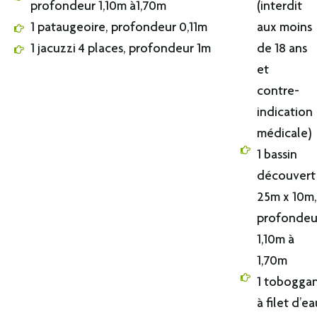
profondeur 1,10m à1,70m
(interdit
1 pataugeoire, profondeur 0,11m
aux moins
1 jacuzzi 4 places, profondeur 1m
de 18 ans
et
contre-
indication
médicale)
1 bassin
découvert
25m x 10m,
profondeu
1,10m à
1,70m
1 tobogga
à filet d’ea