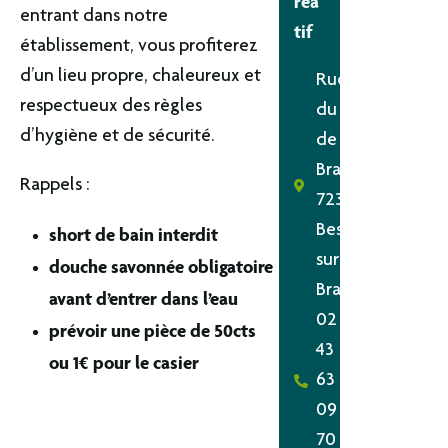
réa
entrant dans notre
tif
établissement, vous profiterez
d’un lieu propre, chaleureux et
Rue
respectueux des règles
du Val
d’hygiène et de sécurité.
de
Braye
Rappels :
72310
Bessé-
short de bain interdit
sur-
douche savonnée obligatoire
Braye
avant d’entrer dans l’eau
02
prévoir une pièce de 50cts
43
ou 1€ pour le casier
63
09
70