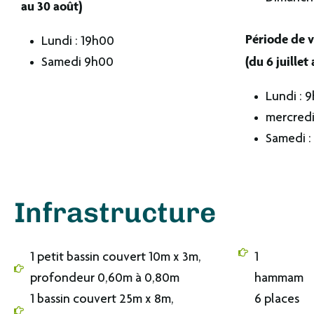
au 30 août)
Période de v
Lundi : 19h00
(du 6 juillet
Samedi 9h00
Lundi : 
mercredi
Samedi :
Infrastructure
1 petit bassin couvert 10m x 3m,
1
profondeur 0,60m à 0,80m
hammam
1 bassin couvert 25m x 8m,
6 places