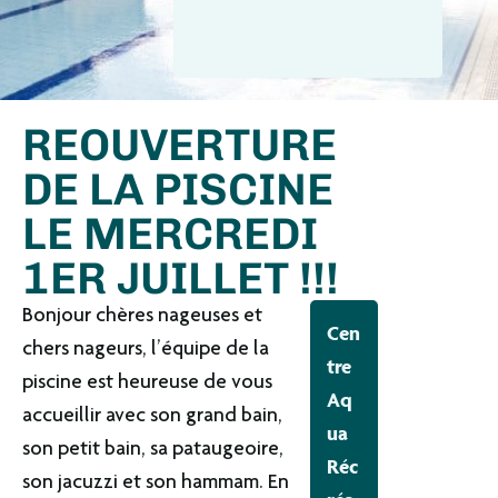
REOUVERTURE
DE LA PISCINE
LE MERCREDI
1ER JUILLET !!!
Bonjour chères nageuses et
Cen
chers nageurs, l’équipe de la
tre
piscine est heureuse de vous
Aq
accueillir avec son grand bain,
ua
son petit bain, sa pataugeoire,
Réc
son jacuzzi et son hammam. En