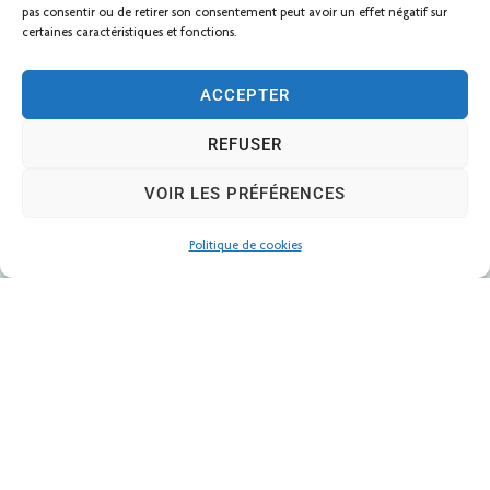
pas consentir ou de retirer son consentement peut avoir un effet négatif sur
certaines caractéristiques et fonctions.
ACCEPTER
REFUSER
VOIR LES PRÉFÉRENCES
Politique de cookies
Mairie de Bessé-sur-Braye
10 Place de l’Hôtel de Ville,
72310 – Bessé-sur-Braye
02 43 35 30 29
mairie@bessesurbraye.fr