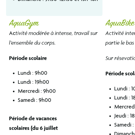
AquaGym
AquaBike
tivité modérée à intense, travail sur
Acti
ité int
Ac
v
l’ensemble du corps.
partie le bas
Période scolaire
Sur résevati
Période scol
Lundi : 9h00
Lundi : 19h00
Lundi : 1
Mercredi : 9h00
Lundi : 1
Samedi : 9h00
Mercredi
Jeudi : 1
Période de vacances
Samedi :
scolaires (du 6 juillet
Dimanche