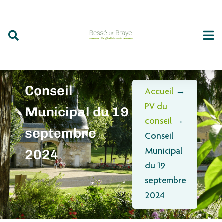
Conseil
Accueil
→
PV du
Municipal du 19
conseil
→
septembre
Conseil
2024
Municipal
du 19
septembre
2024