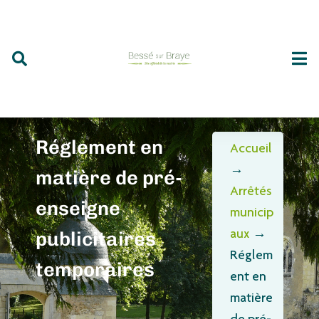
Réglement en
Accueil
→
matière de pré-
Arrêtés
enseigne
municip
publicitaires
aux
→
Réglem
temporaires
ent en
matière