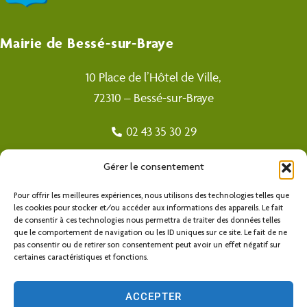
Mairie de Bessé-sur-Braye
10 Place de l’Hôtel de Ville,
72310 – Bessé-sur-Braye
02 43 35 30 29
mairie@bessesurbraye.fr
Gérer le consentement
Pour offrir les meilleures expériences, nous utilisons des technologies telles que
Horaires d’ouverture
les cookies pour stocker et/ou accéder aux informations des appareils. Le fait
de consentir à ces technologies nous permettra de traiter des données telles
Lundi, mardi, jeudi et vendredi :
9h à 12h et de 14h à 17h
que le comportement de navigation ou les ID uniques sur ce site. Le fait de ne
pas consentir ou de retirer son consentement peut avoir un effet négatif sur
Mercredi :
9h à 12h
certaines caractéristiques et fonctions.
Samedi :
10h à 12h
Accéder au back-office
ACCEPTER