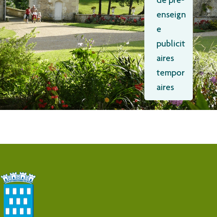
de pré-
enseign
e
publicit
aires
tempor
aires